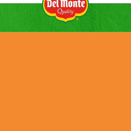
GESCHIEDENIS
NIEUWS
PRODUCTEN
CONTACT
VACATURES
DUURZAAMHEID
Credits
Cookies
Privacy Policy
Terms and Conditions
Tax Strategy
Job Applicant Data Protection Privacy Notice
UK Modern Slavery & Human Trafficking Statement
DMFI UK Pension Plan – Statement of Investment Principles
�����ܡן�Ȩ��x�؁��􉍽�͕��}