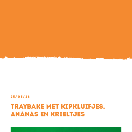
Search
For:
25/05/26
Traybake met Kipkluifjes,
ananas en krieltjes